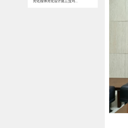
亮化|楼体亮化设计施工|宝鸡...